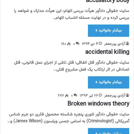
accusatory body
سایت حقوقی دادآور هیأت بررسی اتهام؛ این هیأت مدارک و شواهد را
بررسی کرده و در نهایت مسئله انتساب اتهام…
بیشتر بخوانید »
آزادی پورجعفر
۴ دی ۱۳۹۴
۰
۱۸۰
accidental killing
سایت حقوقی دادآور قتل اتفاقی؛ قتل ناشی از اجرای عمل قانونی، قتل
تصادفی در اثر ارتکاب یک فعل مشروع قتلی…
بیشتر بخوانید »
آزادی پورجعفر
۲۶ تیر ۱۳۹۳
۰
۲۷۲
Broken windows theory
سایت حقوقی دادآور تئوری پنجره شکسته محصول فکری دو جرم شناس
آمریکائی (Criminologist) به اسامی جمس ویلسون (James Wilson) و…