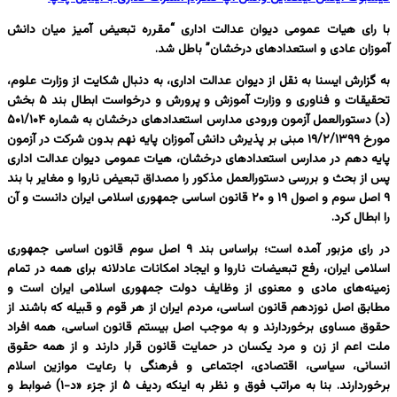
با رای هیات عمومی دیوان عدالت اداری “مقرره تبعیض آمیز میان دانش
آموزان عادی و استعدادهای درخشان” باطل شد.
به گزارش ایسنا به نقل از دیوان عدالت اداری، به دنبال شکایت از وزارت علوم،
تحقیقات و فناوری و وزارت آموزش و پرورش و درخواست ابطال بند ۵ بخش
(د) دستورالعمل آزمون ورودی مدارس استعدادهای درخشان به شماره ۵۰۱/۱۰۴
مورخ ۱۹/۲/۱۳۹۹ مبنی بر پذیرش دانش آموزان پایه نهم بدون شرکت در آزمون
پایه دهم در مدارس استعدادهای درخشان، هیات عمومی دیوان عدالت اداری
پس از بحث و بررسی دستورالعمل مذکور را مصداق تبعیض ناروا و مغایر با بند
۹ اصل سوم و اصول ۱۹ و ۲۰ قانون اساسی جمهوری اسلامی ایران دانست و آن
را ابطال کرد.
در رای مزبور آمده است؛ براساس بند ۹ اصل سوم قانون اساسی جمهوری
اسلامی ایران، رفع تبعیضات ناروا و ایجاد امکانات عادلانه برای همه در تمام
زمینه‌های مادی و معنوی از وظایف دولت جمهوری اسلامی ایران است و
مطابق اصل نوزدهم قانون اساسی، مردم ایران از هر قوم و قبیله که باشند از
حقوق مساوی برخوردارند و به موجب اصل بیستم قانون اساسی، همه افراد
ملت اعم از زن و مرد یکسان در حمایت قانون قرار دارند و از همه حقوق
انسانی، سیاسی، اقتصادی، اجتماعی و فرهنگی با رعایت موازین اسلام
برخوردارند. بنا به مراتب فوق و نظر به اینکه ردیف ۵ از جزء «د-۱) ضوابط و