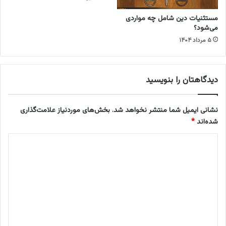
ا
ج
ج
ب
مستثنیات دین شامل چه مواردی
ر
ح
می‌شود؟
ت‌
ق
۵ مرداد ۱۴۰۴
ا
ف
ل
س
م
خ
ث
ن
دیدگاهتان را بنویسید
ل
ک
)
ا
ح
نشانی ایمیل شما منتشر نخواهد شد.
بخش‌های موردنیاز علامت‌گذاری
)
شده‌اند
*
د
ی
د
گ
ا
ه