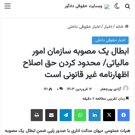
جستجو برای
تغییر پوسته
منو
خانه
/
اخبار
/
اخبار حقوقی داخلی
اخبار حقوقی داخلی
ابطال یک مصوبه سازمان امور
مالیاتی/ محدود کردن حق اصلاح
اظهارنامه غیر قانونی است
آزادی پورجعفر
۱۲ فروردین ۱۴۰۳
۰
۱۶۱
زمان تقریبی مطالعه ۲ دقیقه
فیسبوک
ایکس
لینکداین
واتس آپ
تلگرام
اشتراک گذاری با ایمیل
چاپ
هیات عمئومی دیوان عدالت اداری با صدور رایی ضمن ابطال یک مصوبه