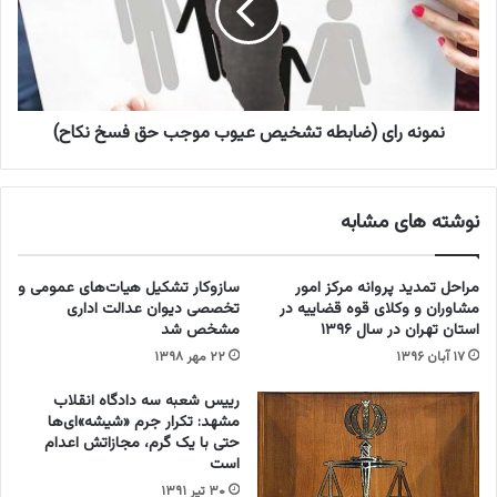
ص
ه
د
ر
ع
ا
د
ی
م
(
ت
ض
نمونه رای (ضابطه تشخیص عیوب موجب حق فسخ نکاح)
ب
ا
ر
ب
ع
ط
نوشته های مشابه
ز
ه
و
ت
ج
ش
مراحل تمدید پروانه مرکز امور
سازوکار تشکیل هیات‌های عمومی و
ه
خ
مشاوران و وکلای قوه قضاییه در
تخصصی دیوان عدالت اداری
د
ی
استان تهران در سال ۱۳۹۶
مشخص شد
ر
ص
۱۷ آبان ۱۳۹۶
۲۲ مهر ۱۳۹۸
م
ع
ط
ی
رییس شعبه سه دادگاه انقلاب
ا
و
مشهد: تکرار جرم «شیشه‏‌»ای‌ها
ل
ب
حتی با یک گرم، مجازاتش اعدام
ب
م
است
ه
و
۳۰ تیر ۱۳۹۱