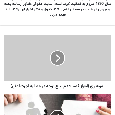
سال 1390 شروع به فعالیت کرده است. سایت حقوقی دادآور، رسالت بحث
و بررسی در خصوص مسائل علمی رشته حقوق و نشر اخبار این رشته را به
عهده دارد .
ن
م
و
ن
ه
ر
ا
ی
(
ا
نمونه رای (احراز قصد عدم تبرع زوجه در مطالبه اجرت‌المثل)
ح
ر
ن
ا
م
ز
و
ق
ن