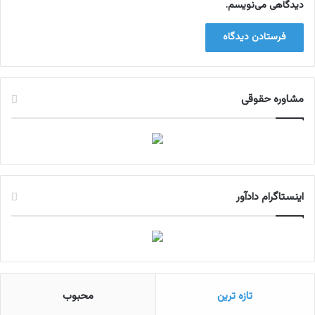
د
دیدگاهی می‌نویسم.
س
ت
گ
ی
ر
ش
مشاوره حقوقی
د
اینستاگرام دادآور
تازه ترین
محبوب