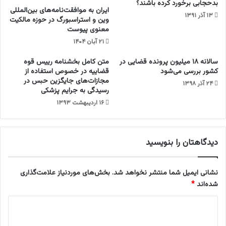
بدحجابی برخورد کرده باشند؟
ل
س
ایران به موافقت‌نامه‌های بین‌المللی
۱۳ آذر ۱۳۹۱
س
و
وین و استراسبورگ در حوزه مالکیت
ت
ج
معنوی پیوست
ف
ا
۲۱ آبان ۱۴۰۴
ک
ن
ی
ب
سالانه ۱۸ میلیون پرونده قضایی در
متن کامل بخشنامه رییس قوه
ک
ا
کشور بررسی می‌شود
قضاییه در خصوص استفاده از
مجازات‌های جایگزین حبس در
ی
خ
۲۴ آذر ۱۳۹۸
رسیدگی به جرایم پزشکی
ا
ت
ص
ن
۱۶ اردیبهشت ۱۳۹۳
ل
د
ا
خ
ح
ت
دیدگاهتان را بنویسید
ی
ر
)
ب
چ
نشانی ایمیل شما منتشر نخواهد شد.
بخش‌های موردنیاز علامت‌گذاری
ه
شده‌اند
*
ب
ی
د
م
ی
ا