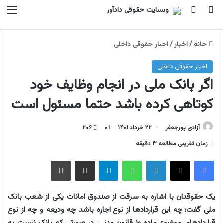
جستجو برای
تغییر پوسته
منو
خانه
/
اخبار
/
اخبار حقوقی داخلی
اخبار حقوقی داخلی
اگر بانک ملی در انجام وظایف خود
کوتاهی کرده باشد حتما مسئول است
آزادی پورجعفر
۲۲ خرداد ۱۴۰۱
۰
۲۰۶
زمان تقریبی مطالعه ۳ دقیقه
فیسبوک
ایکس
لینکداین
واتس آپ
تلگرام
اشتراک گذاری با ایمیل
چاپ
یک حقوقدان با اشاره به سرقت از صندوق امانات یکی از شعب بانک
ملی گفت: چه این قراردادها از نوع اجاره باشد چه ودیعه و چه از نوع
قراردادهای موضوع ماده ۱۰ قانون مدنی، در صورتی که بانک نسبت به