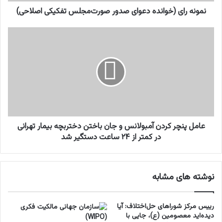
(
خ
نمونه رای (خوانده دعوای صدور صورت‌مجلس تفکیکی اصلاحی)
و
ا
ع
ن
ا
د
م
ه
ل
د
پ
ع
ن
و
چ
ا
ر
ی
ک
ص
ر
عامل پنچر کردن آمبولانس و جان باختن دختربچه بیمار تهرانی
د
د
در کمتر از ۲۴ ساعت دستگیر شد
و
ن
ر
آ
ص
م
نوشته های مشابه
و
ب
ر
و
ت‌
ل
رییس مرکز شوراهای حل‌اختلاف: آیا
م
ا
دیده‌اید معصومین (ع)، جایی با
ج
ن