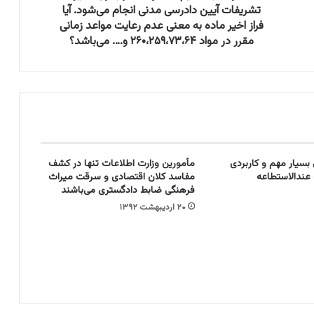
ا
تشریفات آیین دادرسی مدنی انجام می‌شود. آیا
ن
فراز اخیر ماده به معنی عدم رعایت مواعد زمانی
و
مقرر در مواد ۲۶۰،۲۵۹،۷۳،۶۴ و…. می‌باشد؟
ن
ح
م
ا
ی
ت
خ
ا
بسیار مهم و کاربردی
مأمورین وزارت اطلاعات تنها در کشف
ن
 عندالاستطاعه
مفاسد کلان اقتصادی و سرقت میراث
و
فرهنگی ضابط دادگستری می‌باشند
ا
۲۰ اردیبهشت ۱۳۹۲
د
ه
م
ص
و
ب
۱