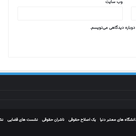
وب‌ سایت
ی
ر
س
ی
 دوباره دیدگاهی می‌نویسم.
د
گ
ی
د
ر
د
ا
د
گ
ا
ه
خ
ا
ن
و
انشگاه های معتبر دنیا
یک اصلاح حقوقی
ناشران حقوقی
نشست های قضایی
نش
ا
د