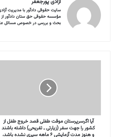
آزادی پورجعفر
سایت حقوقی دادآور با مدیریت آزادی 
بحث و بررسی در خصوص مسائل علمی ر
آ
ی
ا
ا
گ
ر
س
ر
پ
ر
آیا اگرسرپرستان موقت طفلی قصد خروج طفل از
س
کشور را جهت سفر (زیارتی ـ تفریحی) داشته باشند
ت
و هنوز مدت آزمایشی ۶ ماهه سپری نشده باشد،