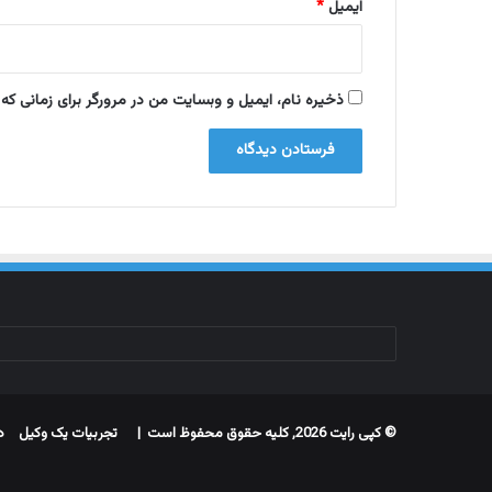
ایمیل
*
ف
ر
ی
ح
ذخیره نام، ایمیل و وبسایت من در مرورگر برای زمانی که
ی
)
د
ا
ش
ت
ه
ب
ا
ش
ن
د
و
ه
ن
© کپی رایت 2026, کلیه حقوق محفوظ است |
تجربیات یک وکیل
د
و
ز