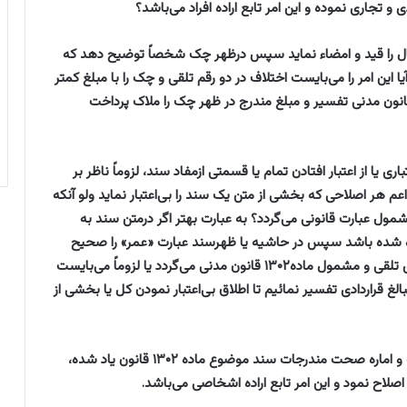
 تجاری نموده و این امر تابع اراده افراد می‌باشد؟
یال را قید و امضاء نماید سپس درظهر چک شخصاً توضیح دهد که
این امر را می‌بایست اختلاف در دو رقم تلقی و چک را با مبلغ کمتر
خت نمود یا موضوع اخیر را تابع عمومات ماده ۱۳۰۲ قانون مدنی تفسیر و مبلغ مندرج در ظهر چک را ملاک پرداخت
مدنی مبنی بر بی‌اعتباری یا از اعتبار افتادن تمام یا قسمتی ازمفاد سند، لزوماً ناظر بر
م هر اصلاحی که بخشی از متن یک سند را بی‌اعتبار نماید ولو آنکه
مول عبارت قانونی می‌گردد؟ به عبارت بهتر اگر درمتن سند به
مبرده شده باشد سپس در حاشیه یا ظهرسند عبارت «عمر» را صحیح
بدانند این مطلب نیز دال بر بی‌اعتباری بخشی ازسند سابق تلقی و مشمول ماده۱۳۰۲ قانون مدنی می‌گردد یا لزوماً می‌بایست
 قراردادی تفسیر نمائیم تا اطلاق بی‌اعتبار نمودن کل یا بخشی از
پاسخ: ۱ـ با توجه به حاکمیت قانون مدنی در موارد سکوت و اماره صحت مندرجات سند موضوع ماده ۱۳۰۲ قانون یاد شده،
اصلاح نمود و این امر تابع اراده اشخاصی می‌باشد.