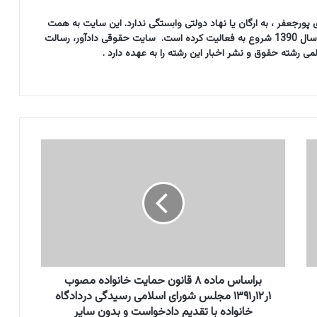
پورجعفر ، به ارگان یا نهاد دولتی وابستگی ندارد. این سایت به همت
مؤسسه حقوقی حق ستان دادآور از سال 1390 شروع به فعالیت کرده است. سایت حقوقی دادآور، رسالت
شته حقوق و نشر اخبار این رشته را به عهده دارد .
ب
ر
ا
س
ا
س
م
ا
د
ه
براساس ماده ۸ قانون حمایت خانواده مصوب
۸
۱ر۱۲ر۱۳۹۱ مجلس شورای اسلامی رسیدگی دردادگاه
ق
خانواده با تقدیم دادخواست و بدون سایر