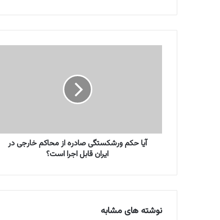
آ
ی
ا
ح
ک
م
و
ر
ش
ک
آیا حکم ورشکستگی صادره از محاکم خارجی در
س
ایران قابل اجرا است؟
ت
گ
ی
ص
ا
نوشته های مشابه
د