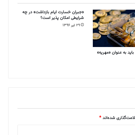
و
ج
«جبران خسارت ایام بازداشت» در چه
ی
شرایطی امکان پذیر است؟
ه
۲۹ تیر ۱۳۹۶
ح
ق
و
ق
اید به عنوان «مهریه»
ی
ی
ا
پ
و
ش
ش
ی
ب
ر
ا
امت‌گذاری شده‌اند
*
ی
ج