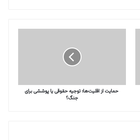
ح
م
ا
ی
ت
ا
ز
ا
ق
حمایت از اقلیت‌ها؛ توجیه حقوقی یا پوششی برای
ل
جنگ؟
ی
ت‌
ه
ا
؛
ت