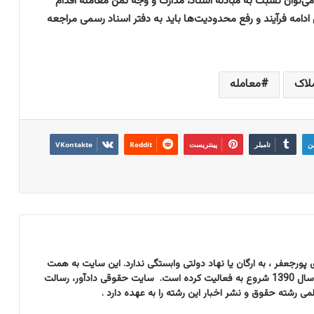
می‌توان نسبت به مبادله اسناد، مدارک و وجه ثمن معامله اقدام
ادامه فرآیند و رفع محدودیت‌ها باید به دفتر اسناد رسمی مراجعه
لاک
معامله
ین
تامبلر
پینتریست
Reddit
VKontakte
پورجعفر ، به ارگان یا نهاد دولتی وابستگی ندارد. این سایت به همت
مؤسسه حقوقی حق ستان دادآور از سال 1390 شروع به فعالیت کرده است. سایت حقوقی دادآور، رسالت
شته حقوق و نشر اخبار این رشته را به عهده دارد .