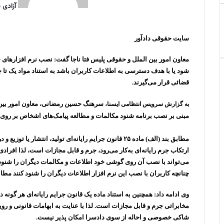
آزادی 
ف
ا
ل
و
ت
ا
چ
ی
ی
ی
ا
ل
ا
ش
ک
س
ن
ت
گ
ت
پ
سایت حقوقی دادآور
ب
ک
س
ر
ر
س
و
آ
د
ا
ا
معاون امور بین الملل و حقوقی پلیس فتا ناجا گفت: نصب نرم افزارها
ا
ک
پ
م
ک
شود یا با هدف دسترسی به اطلاعات کاربران باشد به استناد مواد یک تا چه
ی
گ
قضائی قرار می‌گیرند.
ن
ذ
ا
سرهنگ حسین رمضانی، معاون امور بین ال
به گزارش سرویس انتظامی ایسنا،
ر
مبنی بر نصب برنامه‌ شنود مکالمات و مطالعه پیامک‌های اشخاص بر روی 
ی
ب
مطابق بند (الف) ماده ۲۵ قانون جرایم رایانه‌ای تولید، انتش
ا
ارتکاب جرم رایانه‌ای به‌کار می‌رود، جرم و قابل مجازات است، لذا افرادی 
ا
می‌تواند با نصب آن روی گوشی خود اطلاعات و مکالمات دیگران را شنود ی
ی
م
چنانچه کاربران با نصب این نرم افزار اطلاعات دیگران را شنود کنند مطابق ماده ۲ همین قانون به جرم شنود غیر مجاز مح
ی
ل
وی ادامه داد: همچنین به استناد ماده یک قانون جرایم رایانه‌ای هر گون
مخابراتی جرم و قابل مجازات است. لذا با عنایت به ابهامات قانونی و ر
شاکی خصوصی و احاله از سوی دادسرا امکان پذیر نیست.