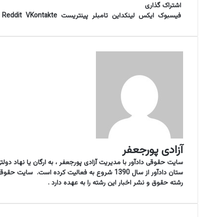
ی
ی
ی
ا
ل
ا
ش
اشتراک گذاری
ک
س
ن
ت
گ
ت
پ
فیسبوک
ایکس
لینکداین
تامبلر
پینتریست
VKontakte
Reddit
ب
ک
س
ر
ر
س
و
آ
د
ا
ا
ا
ک
پ
م
ک
ی
گ
ن
ذ
ا
ر
ی
ب
ا
ا
ی
آزادی پورجعفر
م
ی
سایت حقوقی دادآور با مدیریت آزادی پورجعفر ، به ارگان یا نهاد 
ل
ستان دادآور از سال 1390 شروع به فعالیت کرده ا
رشته حقوق و نشر اخبار این رشته را به عهده دارد .