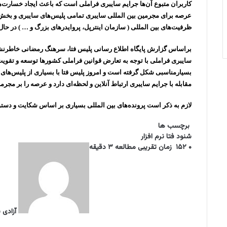
کاربران متبوع آن‌ها جرایم سایبری فراملی است که باعث ایجاد خسارت‌ه
عرصه برای مجرمین بین المللی سایبری تمامی پلیس‌های سایبری و بخش‌ه
ظرفیت‌های بین المللی ( سازمان اینترپل، پروایدرهای بزرگ و … ) در حا
براساس گزارش پایگاه اطلاع رسانی پلیس فتا، سرهنگ رمضانی خاطرنشان کر
سایبری فراملی با توجه به تعارض قوانین فراملی کشورها توسعه و تقویت 
بسیارمناسبی شکل گرفته است و امروز پلیس فتا با بسیاری از پلیس‌های 
مقابله با جرایم سایبری ارتباط آنلاین و لحظه‌ای دارد و عرصه را بر مجرم
لازم به ذکر است پرونده‌های بین المللی بسیاری بر اساس شکایت و دست
برچسب ها
شنود
فتا
نرم‌ افزار
۰
۱۵۲
زمان تقریبی مطالعه ۳ دقیقه
آزادی 
ف
ا
ل
و
ت
ا
چ