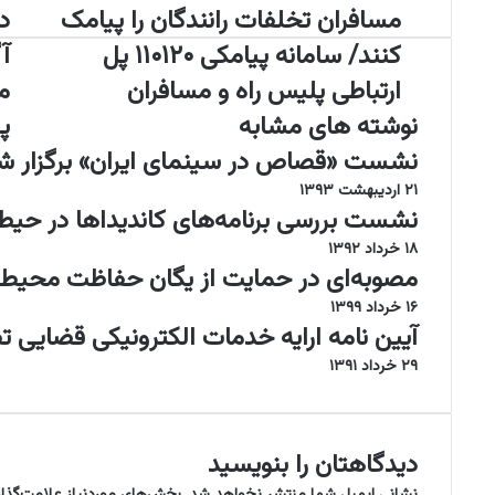
مسافران تخلفات رانندگان را پیامک
د
م
د
س
س
کنند/ سامانه پیامکی ۱۱۰۱۲۰ پل
آ
ا
ت
ف
ارتباطی پلیس راه و مسافران
و
ر
ر
نوشته های مشابه
پ
ا
ا
ن
ل
نشست «قصاص در سینمای ایران» برگزار ش
ت
ع
۲۱ اردیبهشت ۱۳۹۳
خ
م
نشست بررسی برنامه‌های کاندیداها در حی
ل
ل
ف
ص
۱۸ خرداد ۱۳۹۲
ا
د
مصوبه‌ای در حمایت از یگان حفاظت محیط
ت
و
۱۶ خرداد ۱۳۹۹
ر
ر
آیین نامه ارایه خدمات الکترونیکی قضایی
ا
م
ن
ج
۲۹ خرداد ۱۳۹۱
ن
و
د
ز
گ
ا
ا
ن
دیدگاهتان را بنویسید
ن
ت
نشانی ایمیل شما منتشر نخواهد شد.
بخش‌های موردنیاز علامت‌گذا