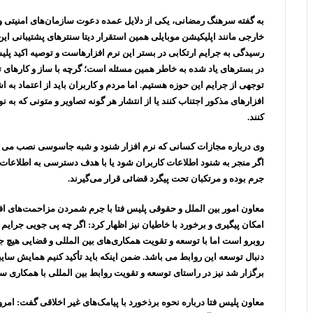
به گفته سرهنگ رمضانی، یکی از دلایل عمده دعوت سازمان‌های امنیتی و 
خارجی مانند اپلیکیشن موبایلی همین استقرار دیتا سنترهای پشتیبانی ای
رسیدگی به جرایم ارتکابی در بستر این نرم افزارهاست و توصیه اکید پلیس
در بسترهای یاد شده به خاطر همین مسئله است؛ گرچه با ساز و کارهای تع
توجهی از جرایم این حوزه هستیم. اما مردم و کاربران باید از اعتماد به 
افزارهای مذکور اجتناب کنند یا از انتشار هر گونه تصاویر و متونی که 
کنند.
وی درباره مجازات کسانی که نرم افزار شنود و شبه جاسوسی نصب می 
اگر منجر به شنود اطلاعات کاربران شود یا با هدف دسترسی به اطلاعات کار
جرم بوده و مرتکبان تحت پیگرد قضائی قرار می‌گیرند.
معاون امور بین الملل و حقوقی پلیس فتا با جرم شمردن مزاحمت‌های افر
امکان پیگیری و برخورد با خاطیان نیز اظهار کرد: اگر چه پی جویی جرایم
روبرو است اما با توسعه و تقویت همکاری‌های بین المللی و قضایی هیچ ج
دنبال توسعه این روابط می باشد. ضمن اینکه باید تأکید کنیم همایش سایب
برگزار شد نیز در راستای توسعه و تقویت روابط بین المللی با همکاری سازمان اینترپل 
معاون پلیس فتا درباره نحوه برذخورد با پیامک‌های غیر اخلاقی گفت: امر