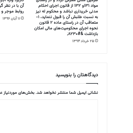
طرفین ملکی معرفی گردد و در راستای
کاربرد واژه اج
د
مواد ۱۳۱و ۱۳۲ از قانون اجرای احکام
آن با در نظر گر
ر
مدنی خریداری نباشد و محکوم له نیز
روابط موجر و 
خ
به نسبت طلبش آن را قبول ننماید، ۱-
۱۱ آبان ۱۳۹۶
متعاقب آن در راستای ماده ۲ قانون
ص
نحوه اجرای محکومیت‌های مالی امکان
و
بازداشت &#۸۲۳۰;
ص
ت
۲۵ خرداد ۱۳۹۴
ع
ی
ی
ن
س
دیدگاهتان را بنویسید
ر
د
ا
نشانی ایمیل شما منتشر نخواهد شد.
بخش‌های موردنیاز عل
و
د
ر
)
ی
د
گ