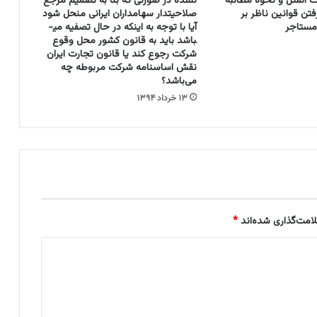
رت المثل و نحوه مطالبه
نشده در صورتی که بنا به تصمیم مرجع
ج
فتن قوانین ناظر بر
صلاحیت­دار سهامداران ایرانی منحل شود
م
مستاجر
آیا با توجه به اینکه در حال تصفیه می­
ا
باشد باید به قانون کشور محل وقوع
شرکت رجوع کند یا قانون تجارت ایران
ن
نقش اساسنامه شرکت مربوطه چه
ز
می‌باشد؟
ب
ا
۱۳ خرداد ۱۳۹۴
ن
ا
ش
ا
ر
ه
د
ر
امت‌گذاری شده‌اند
*
س
ی
س
ت
م
د