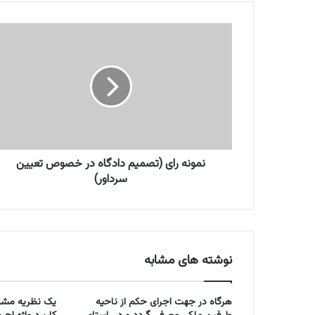
ن
م
و
ن
ه
ر
ا
ی
(
ت
نمونه رای (تصمیم دادگاه در خصوص تعیین
ص
سرداور)
م
ی
م
د
ا
نوشته های مشابه
د
گ
ا
هرگاه در جهت اجرای حکم از ناحیه
یک نظریه مشو
ه