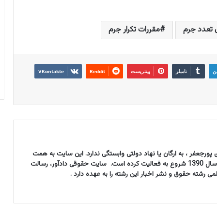
تعدد جرم
مقررات تکرار جرم
ین
تامبلر
پینتریست
Reddit
VKontakte
پورجعفر ، به ارگان یا نهاد دولتی وابستگی ندارد. این سایت به همت
مؤسسه حقوقی حق ستان دادآور از سال 1390 شروع به فعالیت کرده است. سایت حقوقی دادآور، رسالت
شته حقوق و نشر اخبار این رشته را به عهده دارد .