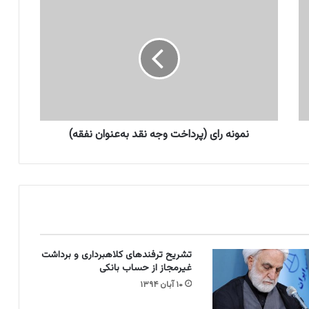
ن
م
و
ن
ه
ر
ا
ی
(
پ
نمونه رای (پرداخت وجه نقد به‌عنوان نفقه)
ر
د
ا
خ
ت
و
ج
ه
تشریح ترفندهای کلاهبرداری و برداشت
ن
غیرمجاز از حساب بانکی
ق
۱۰ آبان ۱۳۹۴
د
ب