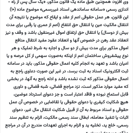
وی افزود: همچنین طبق ماده یک قانون مذکور، «یک سال پس از راه ­
اندازی رسمی «سامانه ساماندهی اسناد غیررسمی» موضوع ماده (۱۰)
این قانون، هر عمل حقوقی اعم از عقد و ایقاع که موضوع یا نتیجه آن‌
انتقال مالکیت عین یا انتقال حق انتفاع (اعم از عمری یا رقبی برای مدت
بیش از دوسال) یا انتقال حق ارتفاق اموال غیرمنقول ­باشد و وقف و نیز
انعقاد عقد رهن در خصوص آنها و انعقاد عقود مفید انتقال منافع
اموال مذکور برای مدت بیش از دو سال و اجاره به شرط تملیک و هر
نوع پیش­فروش ساختمان اعم از اینکه به‌صورت سهمی از کل عرصه و یا
اعیان باشد و تعهد به انجام کلیه اعمال حقوقی مذکور، باید در سامانه
ثبت الکترونیک اسناد به ثبت برسد، در غیر این صورت دعاوی راجع به
اعمال حقوقی مذکور که ثبت نشده باشد و ادله راجع به آنها، در بخشی
که مفید موارد مذکور است، نزد مراجع قضائی، شبه قضائی و داوری
قابل استماع نبوده و فاقد اعتبار است و جز دعوای استرداد عوضین،
هیچ شکایت کیفری یا دعوای حقوقی یا تقاضایی در خصوص آن عمل
حقوقی و اسناد مربوط به آن از قبیل شکایت انتقال مال غیر، دعوای
اثبات یا تنفیذ معامله، ابطال سند رسمی مالکیت، الزام به تنظیم سند
رسمی، خلع ید، تخلیه ید و الزام به اجرای تعهدات مندرج در آن در مراجع