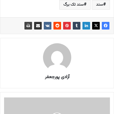
سند
سند تک برگ
آزادی پورجعفر
ش
ی
و