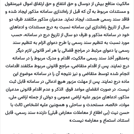
مالکیت منافع بیش از دوسال و حق انتفاع و حق ارتفاق اموال غیرمنقول
و مستندات مربوط به آن که قبل از راه‌اندازی سامانه مذکور ایجاد شده و
فاقد سند رسمی هستند، ایجاد نماید. مدعیان مذکور مکلفند ظرف دو
سال از تاریخ راه‌اندازی این سامانه نسبت به درج مستندات و ادعاهای
خود در سامانه مذکور و ظرف دو سال از تاریخ درج در سامانه، حسب
مورد نسبت به تنظیم سند رسمی یا طرح دعوای الزام به تنظیم سند
رسمی یا دعوای مرتبط در مراجع قضائی یا هر امر قانونی لازم دیگر
به‌منظور أخذ سند رسمی مالکیت، اقدام و مدرک مربوط را در سامانه
درج نمایند. پس از اقدام متقاضی، مراجع قانونی مربوط مکلفند اقدامات
انجام­ شده توسط متقاضی و نیز نتیجه آن را در سامانه موضوع این
ماده درج نمایند. پس از مهلت مزبور هیچ ادعائی در سامانه قابل ثبت
نیست. در ‌صورت انقضای مواعد فوق ‌ الذکر و عدم اقدام قانونی مدعیان
مذکور، ادعاهای مزبور علیه اراضی عمومی و دولتی از جمله اراضی ملی،
موات، خالصه، مستحدث و ساحلی و همچنین علیه اشخاص ثالث با
حسن نیت (بی­ اطلاع از معاملات معارض قبلی) دارنده سند رسمی، قابل
استناد، استماع و معارضه نیست.»