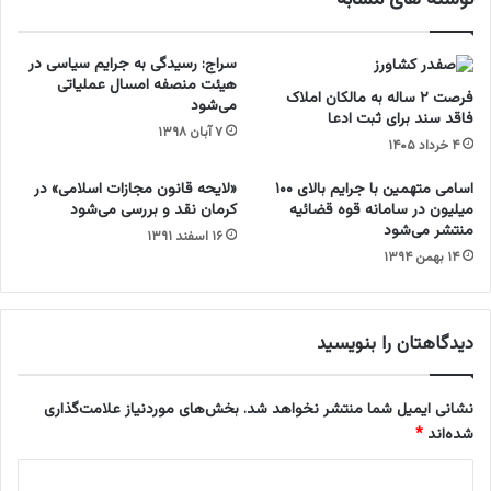
نوشته های مشابه
گ
ر
ا
سراج: رسیدگی به جرایم سیاسی در
ه
هیئت منصفه امسال عملیاتی
ص
فرصت ۲ ساله به مالکان املاک
می‌شود
د
فاقد سند برای ثبت ادعا
۷ آبان ۱۳۹۸
ر
۴ خرداد ۱۴۰۵
ب
ه
اسامی متهمین با جرایم بالای ۱۰۰
«لایحه قانون مجازات اسلامی» در
ا
میلیون در سامانه قوه قضائیه
کرمان نقد و بررسی می‌شود
منتشر می‌شود
ع
۱۶ اسفند ۱۳۹۱
د
۱۴ بهمن ۱۳۹۴
ا
م
م
دیدگاهتان را بنویسید
ح
ک
و
نشانی ایمیل شما منتشر نخواهد شد.
بخش‌های موردنیاز علامت‌گذاری
م
شده‌اند
*
ش
د
د
ن