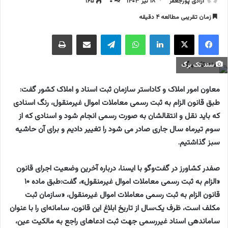
آزادی پورجعفر
۱۸ تیر ۱۴۰۳
۰
۱۶۵
زمان تقریبی مطالعه ۴ دقیقه
فیسبوک
ایکس
لینکداین
واتس آپ
تلگرام
اشتراک گذاری با ایمیل
چاپ
سند تک برگ
معاون امور املاک و کاداستر سازمان ثبت اسناد و املاک کشور گفت:
طبق قانون الزام به ثبت رسمی معاملات اموال غیرمنقول، رنگ اسنادی
که باید نقل و انتقالشان به صورت رسمی انجام شود و اسنادی که از
سوم تیرماه سال جاری صادر می شود را تغییر دادیم و برای آن حاشیه
سبز گذاشتیم.
صفدر کشاورز در گفت‌وگو با ایسنا،
درباره آخرین وضعیت اجرای قانون
«الزام به ثبت رسمی معاملات اموال غیرمنقول»، گفت:طبق ماده ۱۰
قانون الزام به ثبت رسمی معاملات اموال غیرمنقول، «سازمان ثبت
مکلف است، ظرف یک­‌سال از تاریخ ابلاغ این قانون، سامانه‌ای را با عنوان
ساماندهی اسناد غیررسمی جهت ثبت ادعاهای راجع به مالکیت عین،