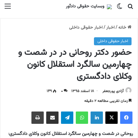
جستجو برای
تغییر پوسته
منو
خانه
/
اخبار
/
اخبار حقوقی داخلی
اخبار حقوقی داخلی
حضور دکتر روحانی در در شصت و
چهارمین سالگرد استقلال کانون
وکلای دادگستری
آزادی پورجعفر
۱۸ اسفند ۱۳۹۵
۰
۱۴۹
زمان تقریبی مطالعه ۲ دقیقه
فیسبوک
ایکس
لینکداین
واتس آپ
تلگرام
اشتراک گذاری با ایمیل
چاپ
روحانی در شصت و چهارمین سالگرد استقلال کانون وکلای دادگستری: