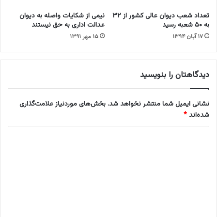
۰
ا
م
تعداد شعب دیوان عالی کشور از ۳۲
نیمی از شکایات واصله به دیوان
م
ی
به ۵۰ شعبه رسید
عدالت اداری به حق نیستند
ن
ل
۱۷ آبان ۱۳۹۴
۱۵ مهر ۱۳۹۱
و
ی
ر
و
و
ن
ز
ت
دیدگاهتان را بنویسید
و
م
ا
نشانی ایمیل شما منتشر نخواهد شد.
بخش‌های موردنیاز علامت‌گذاری
ن
شده‌اند
*
ا
س
د
ت
ی
د
گ
ا
ه