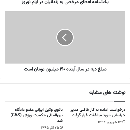
ط
بخشنامه اعطای مرخصی به زندانیان در ایام نوروز
ا
ی
م
م
ب
ر
ل
خ
غ
ص
د
ی
ی
ب
ه
ه
د
ز
ر
ن
س
مبلغ دیه در سال آینده ۲۱۰ میلیون تومان است
د
ا
ا
ل
ن
آ
نوشته های مشابه
ی
ی
ا
ن
ن
د
درخواست اعاده به کار قاضی مدیر
بانوی وکیل ایرانی عضو دادگاه
د
ه
خراسانی مورد موافقت قرار گرفت
بین‌المللی حکمیت ورزش (CAS)
ر
۲
شد
۱۳ شهریور ۱۳۹۴
ا
۱
۲۵ آذر ۱۳۹۵
ی