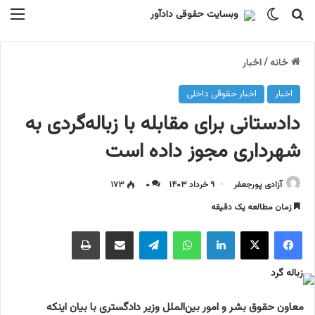
جستجو برای
تغییر پوسته
منو
خانه
/
اخبار
اخبار
اخبار حقوقی داخلی
دادستانی برای مقابله با زباله‌گردی به
شهرداری مجوز داده است
آزادی پورجعفر
۹ خرداد ۱۴۰۳
۰
۱۷۳
زمان مطالعه یک دقیقه
فیسبوک
ایکس
لینکداین
واتس آپ
تلگرام
اشتراک گذاری با ایمیل
چاپ
معاون حقوق بشر و امور بین‌الملل وزیر دادگستری با بیان اینکه