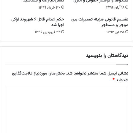
گفتگوها و نوشتار حقوقی و اداری
دانش‌بنیان‌ها را بشناسید
س
د
۱۸ آبان ۱۳۹۶
۳۰ خرداد ۱۳۹۹
ل
ا
ی
و
تقسیم‌ قانونی هزینه‌ تعمیرات بین
حکم اعدام قاتل ۶ شهروند اراکی
م
ر
موجر و مستاجر
اجرا شد
م
ی
۲۵ تیر ۱۳۹۲
۲۴ فروردین ۱۳۹۶
ب
ب
ی
ه
ع
ع
)
ل
دیدگاهتان را بنویسید
ت
ن
ح
نشانی ایمیل شما منتشر نخواهد شد.
بخش‌های موردنیاز علامت‌گذاری
و
شده‌اند
*
ه
ا
د
ب
ی
ل
ا
د
غ
گ
)
ا