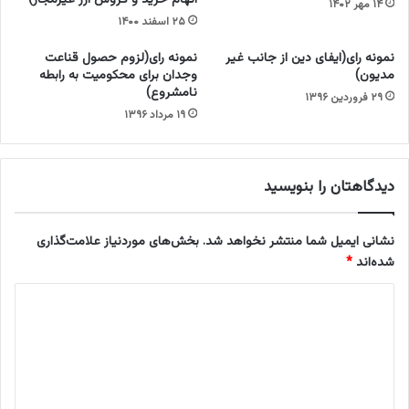
ق
۱۴ مهر ۱۴۰۲
ا
۲۵ اسفند ۱۴۰۰
ط
ر
ع
ض
نمونه رای(ایفای دین از جانب غیر
نمونه رای(لزوم حصول قناعت
ع
ب
مدیون)
وجدان برای محکومیت به رابطه
ض
ر
نامشروع)
۲۹ فروردین ۱۳۹۶
و
ف
۱۹ مرداد ۱۳۹۶
»
ر
م
و
ج
ش
ا
خ
دیدگاهتان را بنویسید
ز
ا
ا
ک
س
ح
نشانی ایمیل شما منتشر نخواهد شد.
بخش‌های موردنیاز علامت‌گذاری
ت
ا
شده‌اند
*
ص
ل
د
ا
ی
ز
د
گ
و
گ
د
ا