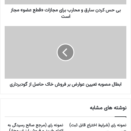
س
ا
بی حس کردن سارق و محارب برای مجازات «قطع عضو» مجاز
ر
است
ق
و
ا
م
ب
ح
ط
ا
ا
ر
ل
ب
م
ب
ص
ر
و
ا
ب
ی
ه
ابطال مصوبه تعیین عوارض بر فروش خاک حاصل از گودبرداری
م
ت
ج
ع
ا
ی
نوشته های مشابه
ز
ی
ا
ن
ت
ع
نمونه رای (شرایط اختراع قابل ثبت)
نمونه رای (مرجع صالح رسیدگی به
«
و
اتهام خرید و فروش ارز غیرمجاز)