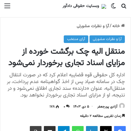
جستجو برای
تغییر پوسته
منو
خانه
/
آرا و نظرات مشورتی
آرا و نظرات مشورتی
آرای منتخب
منتقل الیه چک برگشت خورده از
مزایای اسناد تجاری برخوردار نمی‌شود
اداره کل حقوقی قوه قضاییه اعلام کرد که در صورت انتقال
چک در سامانه صیاد پس از اخذ گواهینامه عدم پرداخت، بر
منتقل‌الیه، عنوان «دارنده» سند تجاری اطلاق نمی‌شود و در
نتیجه، او از مزایای اسناد تجاری برخوردار نخواهد بود.
آزادی پورجعفر
۵ دی ۱۴۰۳
۰
۱۷۸
زمان تقریبی مطالعه ۲ دقیقه
فیسبوک
ایکس
لینکداین
واتس آپ
تلگرام
اشتراک گذاری با ایمیل
چاپ