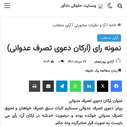
جستجو برای
تغییر پوسته
منو
خانه
/
آرا و نظرات مشورتی
/
آرای منتخب
آرای منتخب
نمونه رای (ارکان دعوی تصرف عدوانی)
آزادی پورجعفر
۲۲ مرداد ۱۴۰۱
۰
۲۰۳
زمان مطالعه یک دقیقه
فیسبوک
ایکس
لینکداین
واتس آپ
تلگرام
اشتراک گذاری با ایمیل
چاپ
عنوان: ارکان دعوی تصرف عدوانی
پیام: دعوی تصرف عدوانی مستلزم اثبات سبق تصرف خواهان و لحوق
تصرف عدوانی خوانده بوده و درصورت خدشه در ارکان آن، رأی می
بایست به صورت قرار صادرگردد ونه حکم.