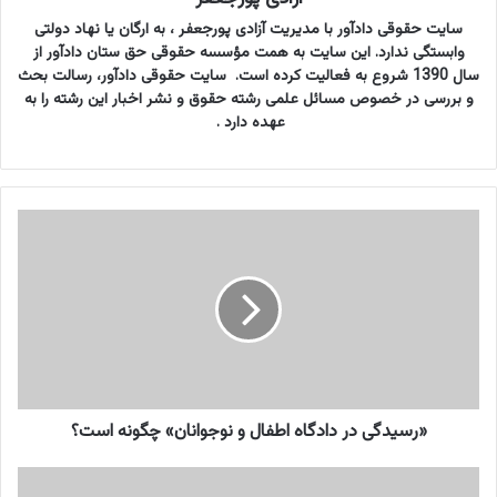
سایت حقوقی دادآور با مدیریت آزادی پورجعفر ، به ارگان یا نهاد دولتی
وابستگی ندارد. این سایت به همت مؤسسه حقوقی حق ستان دادآور از
سال 1390 شروع به فعالیت کرده است. سایت حقوقی دادآور، رسالت بحث
و بررسی در خصوص مسائل علمی رشته حقوق و نشر اخبار این رشته را به
عهده دارد .
«
ر
س
ی
د
گ
ی
د
ر
د
«رسیدگی در دادگاه اطفال و نوجوانان» چگونه است؟
ا
د
"