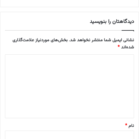
ه
ی
ا
ی
س
ن
دیدگاهتان را بنویسید
ت
د
؟
ا
د
نشانی ایمیل شما منتشر نخواهد شد.
بخش‌های موردنیاز علامت‌گذاری
ر
شده‌اند
*
س
ی
د
ک
ی
ی
ف
د
ر
گ
ی
ا
ه
*
نام
*