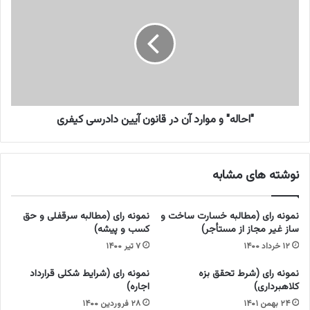
گ
ا
ا
ح
ه
ا
ا
ل
ط
ه
ف
"
ا
و
ل
م
و
و
"احاله" و موارد آن در قانون آیین دادرسی کیفری
ن
ا
و
ر
ج
د
نوشته های مشابه
و
آ
ا
ن
ن
د
نمونه رای (مطالبه خسارت ساخت و
نمونه رای (مطالبه سرقفلی و حق
ا
ر
ساز غیر مجاز از مستأجر)
کسب و پیشه)
ن
ق
۱۲ خرداد ۱۴۰۰
۷ تیر ۱۴۰۰
»
ا
چ
ن
نمونه رای (شرط تحقق بزه
نمونه رای (شرایط شکلی قرارداد
گ
و
کلاهبرداری)
اجاره)
و
ن
۲۴ بهمن ۱۴۰۱
۲۸ فروردین ۱۴۰۰
ن
آ