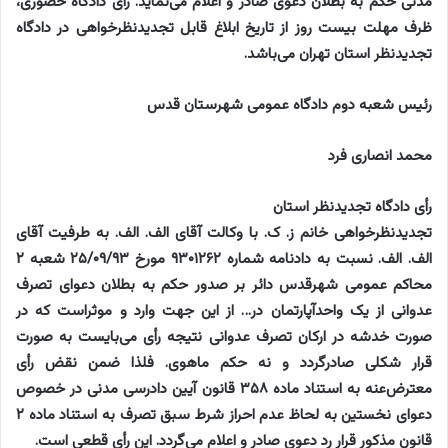
مدنی حکم به بطلان دعوی صادر و اعلام می‌نماید. رأی دادگاه حضوری،
ظرف مهلت بیست روز از تاریخ ابلاغ قابل تجدیدنظرخواهی در دادگاه
تجدیدنظر استان تهران می‌باشد.
رئیس شعبه دوم دادگاه عمومی شهرستان قدس
محمد انصاری فرد
رأی دادگاه تجدیدنظر استان
تجدیدنظرخواهی خانم ز. ک. با وکالت آقای الف. الف. به طرفیت آقای
الف. الف. نسبت به دادنامه شماره ۹۳۰۱۲۶۲ مورخ ۲۵/۰۹/۹۳ شعبه ۲
محاکم عمومی شهرقدس دائر بر صدور حکم به بطلان دعوای تصرف
عدوانی از یک واحدآپارتمان در… از این جهت وارد و موثراست که در
صورت خدشه در ارکان تصرف عدوانی نتیجه رأی می‌بایست به صورت
قرار شکلی صادرگردد و نه حکم ماهوی. فلذا ضمن نقض رأی
معترض‌عنه به استناد ماده ۳۵۸ قانون آیین دادرسی مدنی در خصوص
دعوای نخستین به لحاظ عدم احراز شرط سبق تصرف به استناد ماده ۲
قانون مذکور قرار رد دعوی صادر و اعلام می‌گردد. این رأی قطعی است.