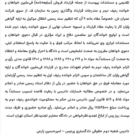
تقدیمی و مستندات پیوست از جمله قرارداد فروش (مبایعه‌نامه) فی‌مابین خواهان و
خوانده ردیف دوم و مندرجات قرارداد واگذاری زمین به سازمان ف. از سوی شرکت
عمران ش. خصوصاً مفاد ماده ۹ آن که تنظیم سند رسمی انتقال موکول به ارایه گواهی
پایان کار با رعایت مفاد قرارداد و تسویه حساب نهایی از سوی خوانده ردیف دوم شده
است و لوایح خواندگان نیز متضمن دفاع و ایراد مؤثری در قبال دعوی خواهان و
مستندات ابرازی وی نمی‌باشد با لحاظ مراتب فوق و با عنایت به پاسخ استعلام ثبتی،
دعوی خواهان مقرون به صحت تشخیص است و دادگاه با احراز وقوع معامله و اعتقاد
به صحت آن مستنداً به مواد ۱۰ و ۲۱۹ و ۲۲۰ و ۱۲۸۶ و ۱۲۸۸ و ۱۳۰۱ قانون مدنی رأی بر
الزام خوانده ردیف دوم به انجام تعهدات مندرج در قرارداد فی‌مابین خواندگان و ارایه
گواهی پایان کار ساختمان و سپس الزام خوانده ردیف اول به تنظیم سند رسمی آپارتمان
مورد معامله فوق در حق خواهان با حضور در یکی از دفاتر اسناد رسمی صادر و اعلام
می‌نماید. و در خصوص مطالبه خسارات دادرسی با رعایت قاعده تسبیب مستنداً به
مواد ۵۱۵ و ۵۱۹ قانون آیین دادرسی مدنی حکم به محکومیت خوانده‌ی ردیف دوم به
پرداخت مبلغ ۱۷۵۴۵۰۰ ریال صادر و اعلام می‌نماید. رأی صادره حضوری و ظرف مدت
بیست روز پس از ابلاغ تجدیدنظرخواهی در دادگاه محترم تجدیدنظر استان تهران است.
دادرس شعبه دوم حقوقی دادگستری پردیس – امیرحسین زارعی