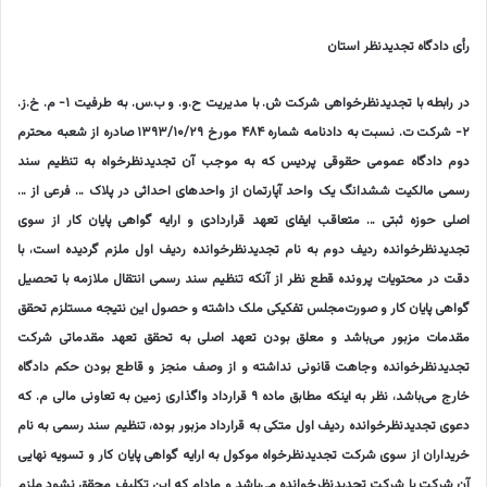
رأی دادگاه تجدیدنظر استان
در رابطه با تجدیدنظرخواهی شرکت ش. با مدیریت ح.و. و ب.س. به طرفیت ۱- م. خ.ز.
۲- شرکت ت. نسبت به دادنامه شماره ۴۸۴ مورخ ۱۳۹۳/۱۰/۲۹ صادره از شعبه محترم
دوم دادگاه عمومی حقوقی پردیس که به موجب آن تجدیدنظرخواه به تنظیم سند
رسمی مالکیت ششدانگ یک واحد آپارتمان از واحدهای احداثی در پلاک … فرعی از …
اصلی حوزه ثبتی … متعاقب ایفای تعهد قراردادی و ارایه گواهی پایان کار از سوی
تجدیدنظرخوانده ردیف دوم به نام تجدیدنظرخوانده ردیف اول ملزم گردیده است، با
دقت در محتویات پرونده قطع نظر از آنکه تنظیم سند رسمی انتقال ملازمه با تحصیل
گواهی پایان کار و صورت‌مجلس تفکیکی ملک داشته و حصول این نتیجه مستلزم تحقق
مقدمات مزبور می‌باشد و معلق بودن تعهد اصلی به تحقق تعهد مقدماتی شرکت
تجدیدنظرخوانده وجاهت قانونی نداشته و از وصف منجز و قاطع بودن حکم دادگاه
خارج می‌باشد، نظر به اینکه مطابق ماده ۹ قرارداد واگذاری زمین به تعاونی مالی م. که
دعوی تجدیدنظرخوانده ردیف اول متکی به قرارداد مزبور بوده، تنظیم سند رسمی به نام
خریداران از سوی شرکت تجدیدنظرخواه موکول به ارایه گواهی پایان کار و تسویه نهایی
آن شرکت با شرکت تجدیدنظرخوانده می‌باشد و مادام که این تکلیف محقق نشود ملزم