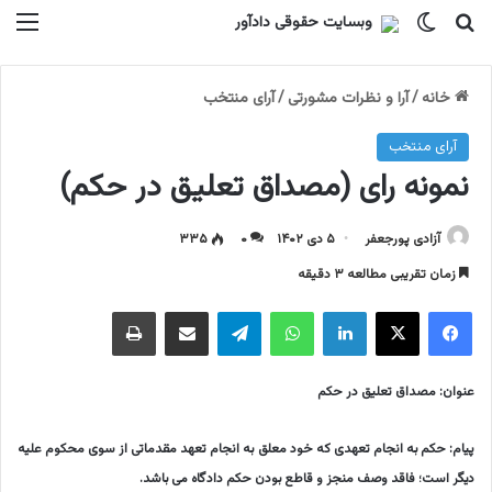
جستجو برای
تغییر پوسته
منو
خانه
/
آرا و نظرات مشورتی
/
آرای منتخب
آرای منتخب
نمونه رای (مصداق تعلیق در حکم)
آزادی پورجعفر
۵ دی ۱۴۰۲
۰
۳۳۵
زمان تقریبی مطالعه ۳ دقیقه
فیسبوک
ایکس
لینکداین
واتس آپ
تلگرام
اشتراک گذاری با ایمیل
چاپ
عنوان: مصداق تعلیق در حکم
پیام: حکم به انجام تعهدی که خود معلق به انجام تعهد مقدماتی از سوی محکوم علیه
دیگر است؛ فاقد وصف منجز و قاطع بودن حکم دادگاه می باشد.