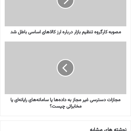
ه
ک
ا
ر
گ
ر
مصوبه کارگروه تنظیم بازار درباره ارز کالاهای اساسی باطل شد
و
ه
م
ت
ج
ن
ا
ظ
ز
ی
ا
م
ت
ب
د
ا
س
ز
ت
ا
ر
مجازات دسترسی غیر مجاز به داده‌ها یا سامانه‌های رایانه‌‎ای یا
ر
س
مخابراتی چیست؟
د
ی
ر
غ
ب
ی
نوشته های مشابه
ا
ر