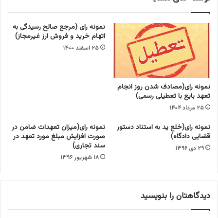
ر
م
ه
ج
نمونه رای (مرجع صالح رسیدگی به
ا
ا
اتهام خرید و فروش ارز غیرمجاز)
ر
ز
۲۵ اسفند ۱۴۰۰
ز
ب
ک
ه
ا
د
ل
ا
نمونه رای(مصادف شدن روز انجام
ا
د
تعهد بایع با تعطیلی رسمی)
ه
ه‌
۲۵ مرداد ۱۴۰۴
ا
ه
ی
ا
نمونه رای(خلع ید به استناد دستور
نمونه رای(میزان تعهدات ضامن در
ا
ی
قضایی دادگاه)
صورت افزایش مبلغ مورد تعهد در
س
ا
سند تجاری)
۲۹ دی ۱۳۹۶
ا
س
۱۸ شهریور ۱۳۹۶
س
ا
ی
م
ب
ا
ا
ن
دیدگاهتان را بنویسید
ط
ه‌
ل
ه