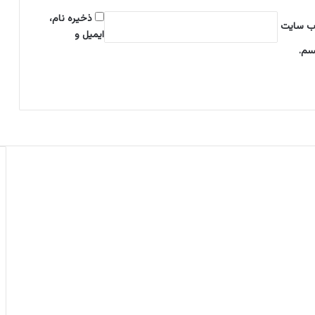
ه
ذخیره نام،
ا
‌ سایت
و
ایمیل و
ا
سم.
د
ا
ر
ا
ت
د
و
ل
ت
ی