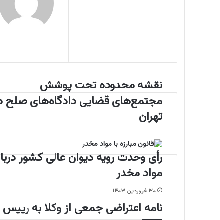
ی
گ
ذ
ن
ا
ر
ی
ب
ا
ا
نقشه محدوده تحت پوشش
ن
ی
ق
مجتمع‌های قضایی دادگاه‌های صلح د
م
ش
ی
ه
تهران
ل
م
ح
د
و
د
مواد مخدر
ه
ت
۳۰ فروردین ۱۴۰۳
ح
نامه اعتراضی جمعی از وکلا به رییس
ت
پ