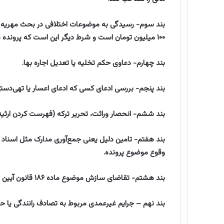
ی
ب
بند سوم- رسیدگی به موضوعات اختلافی در بحث مهریه و 
ا
۱۰۰ میلیون تومان است و شرط دیگر این است که پرونده مشمول ماده ۲۹ قانون حمایت از خانواده نباشد.
ا
ی
م
بند چهارم- دعاوی حکم تخلیه یا تعدیل اجاره بها.
ی
ل
بند پنجم- بررسی ادعای کسی که ادعای اعسار یا تهی‌دستی 
بند ششم- انحصار وراثت، تحریر ترکه (فهرست کردن ارثیه)،
بند هفتم- تامین دلیل یعنی جمع‌آوری مدارک مثل اسناد
وقوع موضوع پرونده.
بند هشتم- تقاضای سازش موضوع ماده ۱۸۶ قانون آیین دادرسی دادگاه‌های عمومی و انقلاب (در امور مدنی).
بند نهم – جرایم غیرعمدی مربوط به تصادف رانندگی یا حا