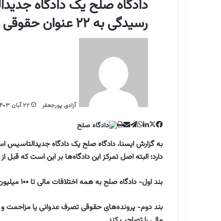
دادگاه صلح یک دادگاه جدی
رسیدگی به ۲۲ عنوان حقوقی و کیفری را در ۱۱ بند دارد.
آزادی پورجعفر
۲۲ آبان ۱۴۰۳
ا
ا
ل
ت
ف
و
چ
ا
ا
ی
ی
ی
ل
ش
ن
ت
ت
ک
گ
س
پ
ب
ر
ر
ک
س
س
دارد؛ البته اصل تمرکز این دادگاه‌ها بر این است که قبل ا
آ
ا
ا
و
د
ا
م
ک
ک
پ
بند اول- دادگاه صلح به همه اختلافات مالی تا ۱۰۰ میلیون تومان رسیدگی می‌کند.
ی
گ
ذ
ن
بند دوم- پرونده‌های حقوقی تصرف عدوانی یا مزاحمت و مم
ا
ر
مالی را تصاحب کند.