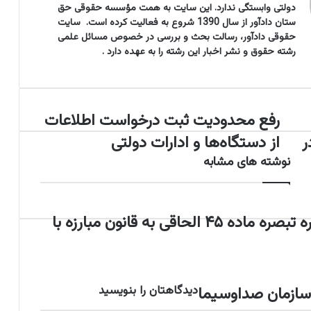
دولتی وابستگی ندارد. این سایت به همت مؤسسه حقوقی حق
ستان دادآور از سال 1390 شروع به فعالیت کرده است. سایت
حقوقی دادآور، رسالت بحث و بررسی در خصوص مسائل علمی
رشته حقوق و نشر اخبار این رشته را به عهده دارد .
رفع محدودیت ثبت درخواست اطلاعات
ر
ف
ر
از دستگاه‌ها و ادارات دولتی
ع
م
نوشته های مشابه
ح
د
و
رأی وحدت رویه دیوان عالی کشور درباره تبصره ماده ۴۵ الحاقی به قانون مبارزه با
د
ی
ت
ث
ب
 سازمان صداوسیما
دیدگاهتان را بنویسید
ت
د