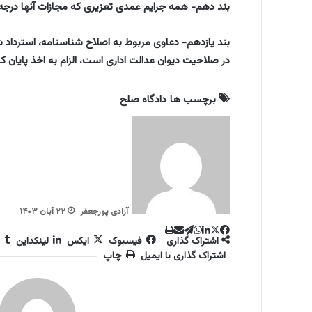
بند دهم- همه جرایم عمدی تعزیری که مجازات آنها درجه ۷ (۹۱ روز حبس) یا درجه ۸ (جزای نقدی) است
بند یازدهم- دعاوی مربوط به اصلاح شناسنامه، استردا
در صلاحیت دیوان عدالت اداری است، الزام به اخذ پایان کا
برچسب ها
دادگاه صلح
آزادی پورجعفر
۲۲ آبان ۱۴۰۳
ا
ا
ل
ت
ف
و
چ
اشتراک گذاری
فیسبوک
ایکس
لینکداین
ا
ا
ی
ی
ی
ل
ش
اشتراک گذاری با ایمیل
چاپ
ن
ت
ت
ک
گ
س
پ
ب
ر
ر
ک
س
س
آ
ا
ا
و
د
ا
م
ک
ک
پ