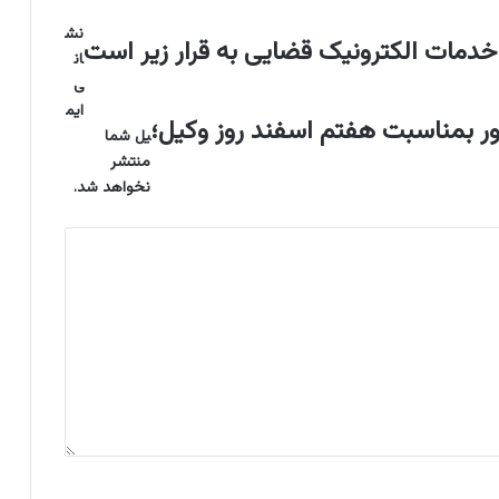
ر
نش
خ
 خدمات الکترونیک قضایی به قرار زیر است
ان
و
ا
ی
س
ایم
ر بمناسبت هفتم اسفند روز وکیل؛
ت
یل شما
ا
منتشر
ط
نخواهد شد.
ل
ا
ع
ا
ت
ا
ز
د
س
ت
گ
ا
ه‌