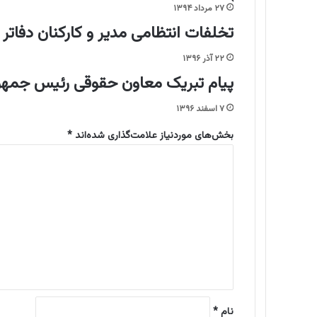
و
۲۷ مرداد ۱۳۹۴
ش
تخلفات انتظامی مدیر و کارکنان دفاتر
ش
م
۲۲ آذر ۱۳۹۶
ج
پیام تبریک معاون حقوقی رئیس جمهو
ت
م
۷ اسفند ۱۳۹۶
ع‌
ه
بخش‌های موردنیاز علامت‌گذاری شده‌اند
*
ا
د
ی
ی
ق
د
ض
گ
ا
ا
ی
ی
ه
د
*
ا
د
گ
ا
نام
*